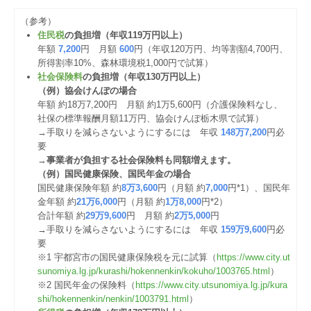
（参考）
住民税
の負担増（年収119万円以上）
年額
7,200
円 月額
600
円（年収120万円、均等割額4,700円、
所得割率10%、森林環境税1,000円で試算）
社会保険料
の負担増（年収130万円以上）
（例）協会けんぽの場合
年額 約18万7,200円 月額 約1万5,600円（介護保険料なし、
社保の標準報酬月額11万円、協会けんぽ栃木県で試算）
→手取りを減らさないようにするには 年収
148万7,200
円必
要
→
事業者が負担する社会保険料も同額増えます。
（例）国民健康保険、国民年金の場合
国民健康保険年額 約
8万3,600
円（月額 約
7,000
円*1）、国民年
金年額 約
21万6,000
円（月額 約
1万8,000
円*2）
合計年額 約
29万9,600
円 月額 約
2万5,000
円
→手取りを減らさないようにするには 年収
159万9,600
円必
要
※1 宇都宮市の国民健康保険税を元に試算（
https://www.city.ut
sunomiya.lg.jp/kurashi/hokennenkin/kokuho/1003765.html
）
※2 国民年金の保険料（
https://www.city.utsunomiya.lg.jp/kura
shi/hokennenkin/nenkin/1003791.html
）