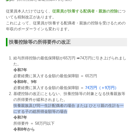
従業員本人だけではなく、
従業員が扶養する配偶者・親族の控除
につ
いても税制改正があります。
これによって、従業員が扶養する配偶者・親族の控除を受けるための
年収のボーダーラインも変わります。
扶養控除等の所得要件の改正
給与所得控除の最低保障額が65万円 ➡74万円に引き上げられまし
た。
令和7年
必要経費に算入する金額の最低保障額 ＝ 65万円
令和8年、9年
必要経費に算入する金額の最低保障額 ＝
74万円（＋9万円）
基礎控除の改正にともない、扶養控除等の対象となる扶養親族等
の所得要件が緩和されました。
扶養親族及び同⼀⽣計配偶者の場合 または ひとり親の⽣計を⼀
にする⼦の総所得⾦額等の場合
令和7年
所得要件 ＝ 58万円以下
令和8年から