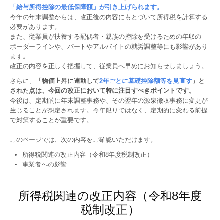
「給与所得控除の最低保障額」が引き上げられます。
今年の年末調整からは、改正後の内容にもとづいて所得税を計算する
必要があります。
また、従業員が扶養する配偶者・親族の控除を受けるための年収の
ボーダーラインや、パートやアルバイトの就労調整等にも影響があり
ます。
改正の内容を正しく把握して、従業員へ早めにお知らせしましょう。
さらに、
「物価上昇に連動して
2年ごとに基礎控除額等を見直す
」と
された点は、今回の改正において特に注目すべきポイントです。
今後は、定期的に年末調整事務や、その翌年の源泉徴収事務に変更が
生じることが想定されます。今年限りではなく、定期的に変わる前提
で対策することが重要です。
このページでは、次の内容をご確認いただけます。
所得税関連の改正内容（令和8年度税制改正）
事業者への影響
所得税関連の改正内容（令和8年度
税制改正）