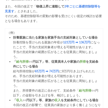
また、今回の改正で「
物価上昇に連動して
2年ごとに基礎控除額等を
見直す
」とされました。
そのため、基礎控除額等の変動の影響を受けにくい規定の検討が必要
となる場合もあります。
（例）
扶養親族に当たる家族を家族手当の支給対象としている場合
扶養控除を受けられる親族の年収が
123万円 ➡ 136万円
になっ
たことで、手当の支給対象者が増える可能性があります。
手当の支給対象の範囲が広がることを従業員に周知しましょ
う。
「
給与所得
○○円以下」等、従業員本人や家族の
所得
を支給条
件にしている場合
給与所得控除が
65万円 ➡ 74万円
に9万円引き上げられたた
め、手当の支給対象者が増える可能性があります。
手当の支給対象の範囲が広がることを従業員に周知しましょ
う。
また、所得要件の改正に合わせて、支給条件「
給与所得
○○円
以下」の金額を引き上げる等、検討しましょう。
「
収入
○○円以下」等、家族の
収入
を支給条件にしている場合
今回の改正の影響で、従業員の家族がより多く働くようになり