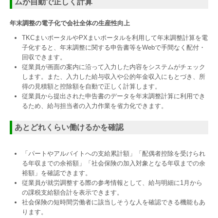
ムが自動で正しく計算
年末調整の電子化で会社全体の生産性向上
TKCまいポータルやPXまいポータルを利用して年末調整計算を電
子化すると、年末調整に関する申告書等をWebで手間なく配付・
回収できます。
従業員が画面の案内に沿って入力した内容をシステムがチェック
します。また、入力した給与収入や公的年金収入にもとづき、所
得の見積額と控除額を自動で正しく計算します。
従業員から提出された申告書のデータを年末調整計算に利用でき
るため、給与担当者の入力作業を省力化できます。
あとどれくらい働けるかを確認
「パートやアルバイトへの支給累計額」「配偶者控除を受けられ
る年収までの余裕額」「社会保険の加入対象となる年収までの余
裕額」を確認できます。
従業員が就労調整する際の参考情報として、給与明細に1月から
の課税支給額合計を表示できます。
社会保険の短時間労働者に該当しそうな人を確認できる機能もあ
ります。