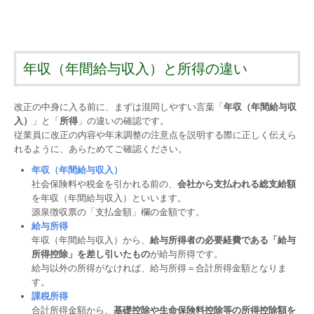
年収（年間給与収入）と所得の違い
改正の中身に入る前に、まずは混同しやすい言葉「
年収（年間給与収
入）
」と「
所得
」の違いの確認です。
従業員に改正の内容や年末調整の注意点を説明する際に正しく伝えら
れるように、あらためてご確認ください。
年収（年間給与収入）
社会保険料や税金を引かれる前の、
会社から支払われる総支給額
を年収（年間給与収入）といいます。
源泉徴収票の「支払金額」欄の金額です。
給与所得
年収（年間給与収入）から、
給与所得者の必要経費である「給与
所得控除」を差し引いたもの
が給与所得です。
給与以外の所得がなければ、給与所得＝合計所得金額となりま
す。
課税所得
合計所得金額から、
基礎控除や生命保険料控除等の所得控除額を