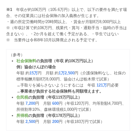
※1
年収が約106万円（105.6万円）以上で、以下の要件を満たす場
合、その従業員には社会保険の加入義務が生じます。
・週の所定労働時間が20時間以上、・賃金が月額8万8,000円以上
※（年収計算で約106万円、残業代・賞与・通勤手当・臨時の手当は
含まない）、・2か月を超えて働く予定がある、・学生ではない
※ 当要件は令和8年10月以降廃止される予定です。
（参考）
社会保険料
の負担増（年収 約106万円以上）
例）協会けんぽの場合
年額 約
15万
円 月額 約
1万2,500
円（介護保険料なし、社保の
標準報酬月額8万8,000円、協会けんぽ栃木県で試算）
→手取りを減らさないようにするには 年収
121万
円必要
→
事業者が負担する社会保険料も同額増えます。
住民税
の負担増（年収119万円以上）
年額
7,200
円 月額
600
円（年収120万円、均等割額4,700円、
所得割率10%、森林環境税1,000円で試算）
所得税
の負担増（年収178万円以上）
年額
2,500
円 月額
200
円（年収183万円で試算）