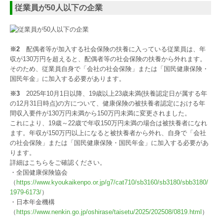
従業員が50人以下の企業
※2
配偶者等が加入する社会保険の扶養に入っている従業員は、年
収が130万円を超えると、配偶者等の社会保険の扶養から外れます。
そのため、従業員自身で「会社の社会保険」または「国民健康保険・
国民年金」に加入する必要があります。
※3
2025年10月1日以降、19歳以上23歳未満(扶養認定日が属する年
の12月31日時点)の方について、健康保険の被扶養者認定における年
間収入要件が130万円未満から150万円未満に変更されました。
これにより、19歳～22歳で年収150万円未満の場合は被扶養者になれ
ます。年収が150万円以上になると被扶養者から外れ、自身で「会社
の社会保険」または「国民健康保険・国民年金」に加入する必要があ
ります。
詳細はこちらをご確認ください。
・全国健康保険協会
（
https://www.kyoukaikenpo.or.jp/g7/cat710/sb3160/sb3180/sbb3180/
1979-6173/
）
・日本年金機構
（
https://www.nenkin.go.jp/oshirase/taisetu/2025/202508/0819.html
）