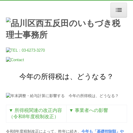
ホーム
事務所について
いもづきの想い
当事務所の強み
今年の所得税は、どうなる？
お客様紹介
サービス案内
最新情報・コラム
▼
所得税関連の改正内容
▼
事業者への影響
採用情報
（令和8年度税制改正）
令和8年度税制改正によって、昨年に続き、
今年も「基礎控除額」や